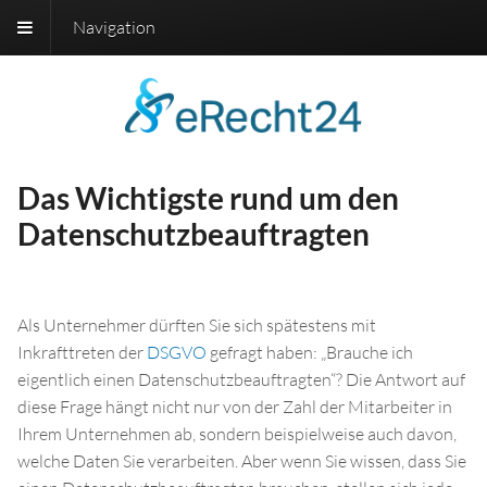
Navigation
Das Wichtigste rund um den
Datenschutzbeauftragten
Als Unternehmer dürften Sie sich spätestens mit
Inkrafttreten der
DSGVO
gefragt haben: „Brauche ich
eigentlich einen Datenschutzbeauftragten“? Die Antwort auf
diese Frage hängt nicht nur von der Zahl der Mitarbeiter in
Ihrem Unternehmen ab, sondern beispielweise auch davon,
welche Daten Sie verarbeiten. Aber wenn Sie wissen, dass Sie